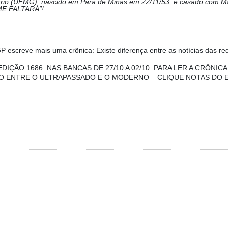
itário (UFMG), nascido em Pará de Minas em 22/11/53, é casado com 
E FALTARÁ”!
GP escreve mais uma crônica: Existe diferença entre as notícias das re
EDIÇÃO 1686: NAS BANCAS DE 27/10 A 02/10. PARA LER A CRÔNI
O ENTRE O ULTRAPASSADO E O MODERNO – CLIQUE NOTAS DO E