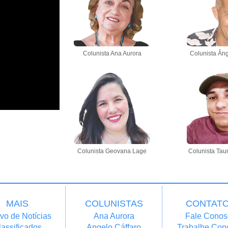
Colunista Ana Aurora
Colunista Âng
Colunista Geovana Lage
Colunista Tau
MAIS
COLUNISTAS
CONTAT
vo de Notícias
Ana Aurora
Fale Conos
lassificados
Angelo Cáffaro
Trabalhe Con