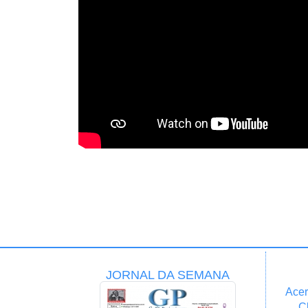
JORNAL DA SEMANA
Acer
C