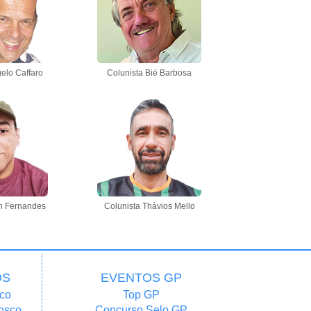
elo Caffaro
Colunista Bié Barbosa
n Fernandes
Colunista Thávios Mello
OS
EVENTOS GP
co
Top GP
osco
Concurso Selo GP