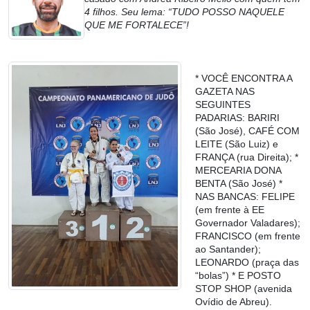
4 filhos. Seu lema: “TUDO POSSO NAQUELE
QUE ME FORTALECE”!
* VOCÊ ENCONTRA A
GAZETA NAS
SEGUINTES
PADARIAS: BARIRI
(São José), CAFÉ COM
LEITE (São Luiz) e
FRANÇA (rua Direita); *
MERCEARIA DONA
BENTA (São José) *
NAS BANCAS: FELIPE
(em frente à EE
Governador Valadares);
FRANCISCO (em frente
ao Santander);
LEONARDO (praça das
“bolas”) * E POSTO
STOP SHOP (avenida
Ovídio de Abreu).