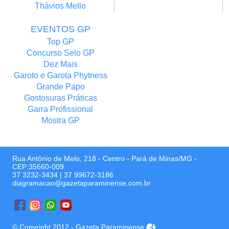
Thávios Mello
EVENTOS GP
Top GP
Concurso Selo GP
Dez Mais
Garoto e Garota Phytness
Grande Papo
Gostosuras Práticas
Garra Profissional
Mostra GP
Rua Antônio de Melo, 218 - Centro - Pará de Minas/MG -
CEP:35660-009
37 3232-3434
|
37 99672-3186
diagramacao@gazetaparaminense.com.br
© Copyright 2012 - Gazeta Paraminense