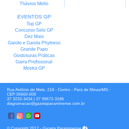
Thávios Mello
EVENTOS GP
Top GP
Concurso Selo GP
Dez Mais
Garoto e Garota Phytness
Grande Papo
Gostosuras Práticas
Garra Profissional
Mostra GP
Rua Antônio de Melo, 218 - Centro - Pará de Minas/MG -
CEP:35660-009
37 3232-3434
|
37 99672-3186
diagramacao@gazetaparaminense.com.br
© Copyright 2012 - Gazeta Paraminense