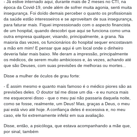
- Já estive internado aqui, durante mais de 2 meses no CTI, na
época da Covid-19, onde além de sofrer muita agonia, senti muita
insegurança. Foi doído demais perceber o quanto os profissionais
da saúde estão interesseiros e se aproveitam de sua insegurança,
para faturar mais. Fiquei impressionado com o aspecto financista
de um hospital, quando descobri que aqui se funciona como uma
outra empresa qualquer, visando, principalmente, a grana. Na
maioria das vezes, os funcionários do hospital sequer encostavam
a mão em mim! E pensar que aqui é um local onde o dinheiro
deveria falar mais baixo. Me deram a impressão, principalmente
os médicos, de serem muito ambiciosos e, às vezes, achando até
que são Deuses, com suas previsões de melhoras ou mortes...
Disse a mulher de óculos de grau forte:
- É assim mesmo e quanto mais famoso é o médico piores são as
previsões deles. O doutor tal me disse um dia - e eu nunca mais
me esquecerei disso - que o meu pai não passaria daquela noite,
como se fosse, realmente, um Deus! Mas, graças a Deus, o meu
pai está vivo até hoje. A confiança deles é excessiva e, no meu
caso, ele foi extremamente infeliz em sua avaliação.
Disse, então, a psicóloga, que estava acompanhando a mãe que,
por sinal, também