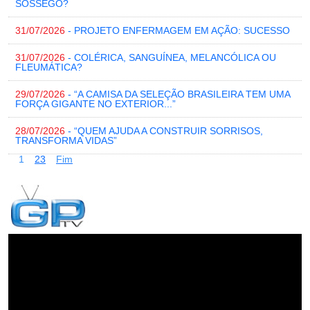
SOSSEGO?
31/07/2026
- PROJETO ENFERMAGEM EM AÇÃO: SUCESSO
31/07/2026
- COLÉRICA, SANGUÍNEA, MELANCÓLICA OU
FLEUMÁTICA?
29/07/2026
- “A CAMISA DA SELEÇÃO BRASILEIRA TEM UMA
FORÇA GIGANTE NO EXTERIOR...”
28/07/2026
- “QUEM AJUDA A CONSTRUIR SORRISOS,
TRANSFORMA VIDAS”
1
2
3
Fim