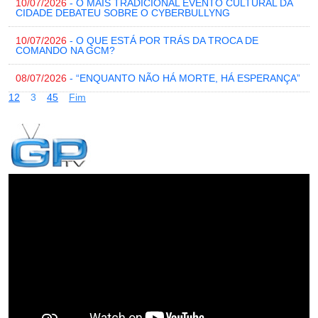
10/07/2026
- O MAIS TRADICIONAL EVENTO CULTURAL DA
CIDADE DEBATEU SOBRE O CYBERBULLYNG
10/07/2026
- O QUE ESTÁ POR TRÁS DA TROCA DE
COMANDO NA GCM?
08/07/2026
- “ENQUANTO NÃO HÁ MORTE, HÁ ESPERANÇA”
1
2
3
4
5
Fim