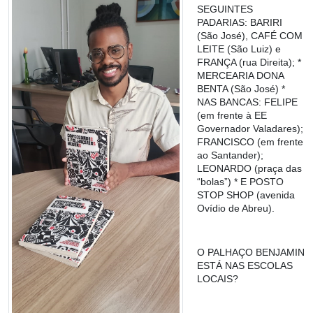
SEGUINTES
PADARIAS: BARIRI
(São José), CAFÉ COM
LEITE (São Luiz) e
FRANÇA (rua Direita); *
MERCEARIA DONA
BENTA (São José) *
NAS BANCAS: FELIPE
(em frente à EE
Governador Valadares);
FRANCISCO (em frente
ao Santander);
LEONARDO (praça das
“bolas”) * E POSTO
STOP SHOP (avenida
Ovídio de Abreu).
O PALHAÇO BENJAMIN
ESTÁ NAS ESCOLAS
LOCAIS?