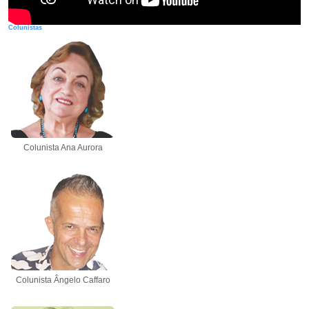
Colunistas
Colunista Ana Aurora
Colunista Ângelo Caffaro