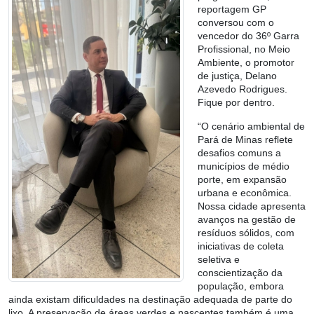
reportagem GP
conversou com o
vencedor do 36º Garra
Profissional, no Meio
Ambiente, o promotor
de justiça, Delano
Azevedo Rodrigues.
Fique por dentro.
“O cenário ambiental de
Pará de Minas reflete
desafios comuns a
municípios de médio
porte, em expansão
urbana e econômica.
Nossa cidade apresenta
avanços na gestão de
resíduos sólidos, com
iniciativas de coleta
seletiva e
conscientização da
população, embora
ainda existam dificuldades na destinação adequada de parte do
lixo. A preservação de áreas verdes e nascentes também é uma