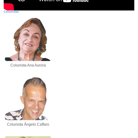
Colunistas
Colunista Ana Aurora
Colunista Ângelo Caffaro