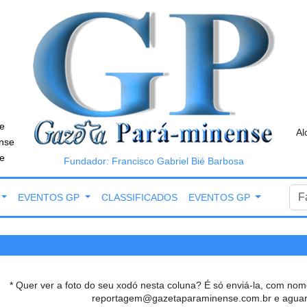
e
Al
nse
e
Fundador: Francisco Gabriel Bié Barbosa
EVENTOS GP
CLASSIFICADOS
EVENTOS GP
* Quer ver a foto do seu xodó nesta coluna? É só enviá-la, com nom
reportagem@gazetaparaminense.com.br
e aguar