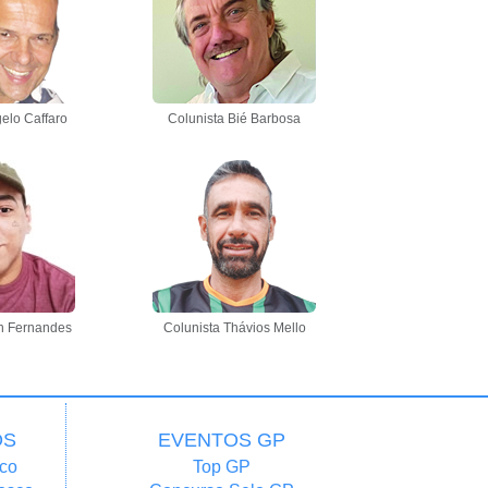
elo Caffaro
Colunista Bié Barbosa
n Fernandes
Colunista Thávios Mello
OS
EVENTOS GP
co
Top GP