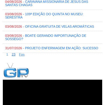
04/08/2026
- CARAVANA MISSIONÁRIA DE JESUS DAS
SANTAS CHAGAS
03/08/2026
- 109ª EDIÇÃO DO QUINTA NO MUSEU:
SERESTRA
03/08/2026
- OFICINA GRATUITA DE VELAS AROMÁTICAS
03/08/2026
- BOATE GERANDO IMPORTUNAÇÃO DE
SOSSEGO?
31/07/2026
- PROJETO ENFERMAGEM EM AÇÃO: SUCESSO
1
2
3
Fim