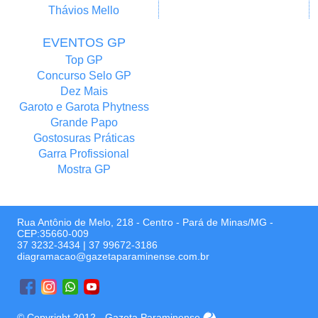
Thávios Mello
EVENTOS GP
Top GP
Concurso Selo GP
Dez Mais
Garoto e Garota Phytness
Grande Papo
Gostosuras Práticas
Garra Profissional
Mostra GP
Rua Antônio de Melo, 218 - Centro - Pará de Minas/MG -
CEP:35660-009
37 3232-3434
|
37 99672-3186
diagramacao@gazetaparaminense.com.br
© Copyright 2012 - Gazeta Paraminense