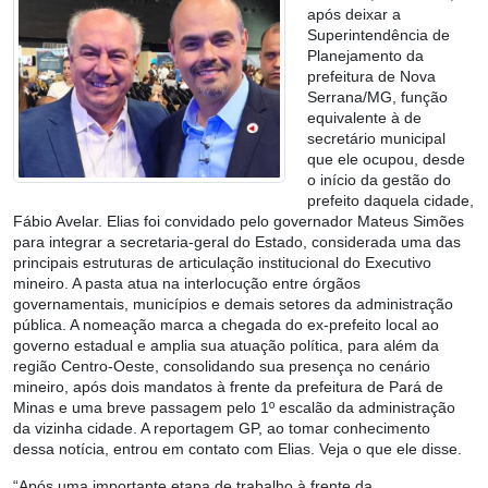
após deixar a
Superintendência de
Planejamento da
prefeitura de Nova
Serrana/MG, função
equivalente à de
secretário municipal
que ele ocupou, desde
o início da gestão do
prefeito daquela cidade,
Fábio Avelar. Elias foi convidado pelo governador Mateus Simões
para integrar a secretaria-geral do Estado, considerada uma das
principais estruturas de articulação institucional do Executivo
mineiro. A pasta atua na interlocução entre órgãos
governamentais, municípios e demais setores da administração
pública. A nomeação marca a chegada do ex-prefeito local ao
governo estadual e amplia sua atuação política, para além da
região Centro-Oeste, consolidando sua presença no cenário
mineiro, após dois mandatos à frente da prefeitura de Pará de
Minas e uma breve passagem pelo 1º escalão da administração
da vizinha cidade. A reportagem GP, ao tomar conhecimento
dessa notícia, entrou em contato com Elias. Veja o que ele disse.
“Após uma importante etapa de trabalho à frente da