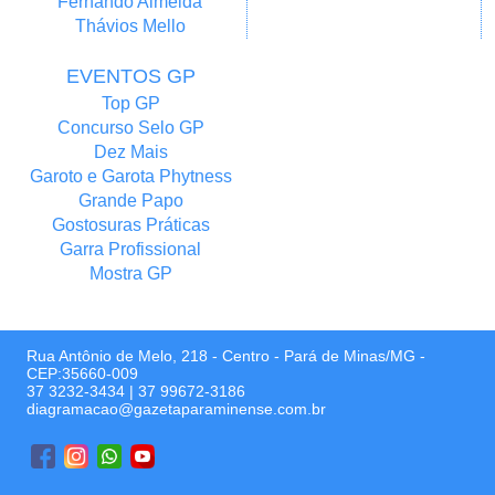
Fernando Almeida
Thávios Mello
EVENTOS GP
Top GP
Concurso Selo GP
Dez Mais
Garoto e Garota Phytness
Grande Papo
Gostosuras Práticas
Garra Profissional
Mostra GP
Rua Antônio de Melo, 218 - Centro - Pará de Minas/MG -
CEP:35660-009
37 3232-3434
|
37 99672-3186
diagramacao@gazetaparaminense.com.br