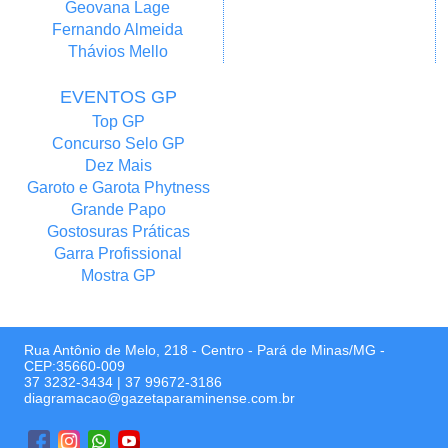
Geovana Lage
Fernando Almeida
Thávios Mello
EVENTOS GP
Top GP
Concurso Selo GP
Dez Mais
Garoto e Garota Phytness
Grande Papo
Gostosuras Práticas
Garra Profissional
Mostra GP
Rua Antônio de Melo, 218 - Centro - Pará de Minas/MG -
CEP:35660-009
37 3232-3434
|
37 99672-3186
diagramacao@gazetaparaminense.com.br