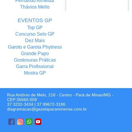
Fernando Almeida
Thávios Mello
EVENTOS GP
Top GP
Concurso Selo GP
Dez Mais
Garoto e Garota Phytness
Grande Papo
Gostosuras Práticas
Garra Profissional
Mostra GP
Rua Antônio de Melo, 218 - Centro - Pará de Minas/MG -
CEP:35660-009
37 3232-3434
|
37 99672-3186
diagramacao@gazetaparaminense.com.br