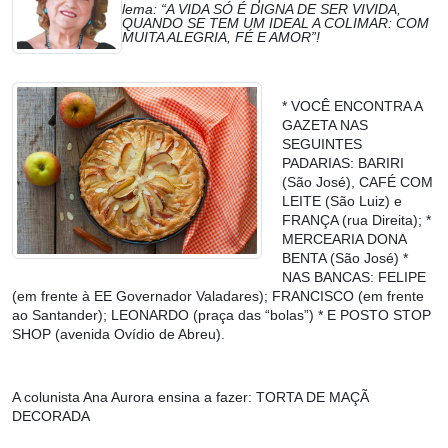
lema: “A VIDA SÓ É DIGNA DE SER VIVIDA,
QUANDO SE TEM UM IDEAL A COLIMAR: COM
MUITA ALEGRIA, FÉ E AMOR”!
* VOCÊ ENCONTRA A
GAZETA NAS
SEGUINTES
PADARIAS: BARIRI
(São José), CAFÉ COM
LEITE (São Luiz) e
FRANÇA (rua Direita); *
MERCEARIA DONA
BENTA (São José) *
NAS BANCAS: FELIPE
(em frente à EE Governador Valadares); FRANCISCO (em frente
ao Santander); LEONARDO (praça das “bolas”) * E POSTO STOP
SHOP (avenida Ovídio de Abreu).
A colunista Ana Aurora ensina a fazer:
TORTA DE MAÇÃ
DECORADA