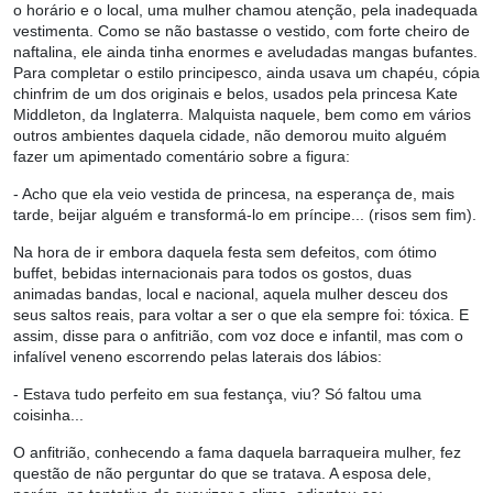
o horário e o local, uma mulher chamou atenção, pela inadequada
vestimenta. Como se não bastasse o vestido, com forte cheiro de
naftalina, ele ainda tinha enormes e aveludadas mangas bufantes.
Para completar o estilo principesco, ainda usava um chapéu, cópia
chinfrim de um dos originais e belos, usados pela princesa Kate
Middleton, da Inglaterra. Malquista naquele, bem como em vários
outros ambientes daquela cidade, não demorou muito alguém
fazer um apimentado comentário sobre a figura:
- Acho que ela veio vestida de princesa, na esperança de, mais
tarde, beijar alguém e transformá-lo em príncipe... (risos sem fim).
Na hora de ir embora daquela festa sem defeitos, com ótimo
buffet, bebidas internacionais para todos os gostos, duas
animadas bandas, local e nacional, aquela mulher desceu dos
seus saltos reais, para voltar a ser o que ela sempre foi: tóxica. E
assim, disse para o anfitrião, com voz doce e infantil, mas com o
infalível veneno escorrendo pelas laterais dos lábios:
- Estava tudo perfeito em sua festança, viu? Só faltou uma
coisinha...
O anfitrião, conhecendo a fama daquela barraqueira mulher, fez
questão de não perguntar do que se tratava. A esposa dele,