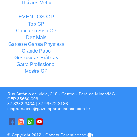
Thávios Mello
EVENTOS GP
Top GP
Concurso Selo GP
Dez Mais
Garoto e Garota Phytness
Grande Papo
Gostosuras Práticas
Garra Profissional
Mostra GP
Rua Antônio de Melo, 218 - Centro - Pará de Minas/MG -
CEP:35660-009
37 3232-3434
|
37 99672-3186
diagramacao@gazetaparaminense.com.br
© Copyright 2012 - Gazeta Paraminense