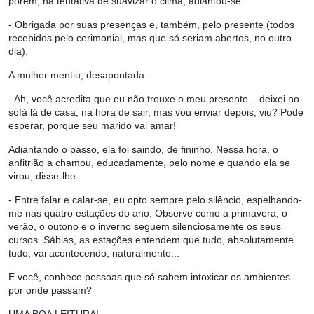
porém, na tentativa de suavizar o clima, adiantou-se:
- Obrigada por suas presenças e, também, pelo presente (todos
recebidos pelo cerimonial, mas que só seriam abertos, no outro
dia).
A mulher mentiu, desapontada:
- Ah, você acredita que eu não trouxe o meu presente... deixei no
sofá lá de casa, na hora de sair, mas vou enviar depois, viu? Pode
esperar, porque seu marido vai amar!
Adiantando o passo, ela foi saindo, de fininho. Nessa hora, o
anfitrião a chamou, educadamente, pelo nome e quando ela se
virou, disse-lhe:
- Entre falar e calar-se, eu opto sempre pelo silêncio, espelhando-
me nas quatro estações do ano. Observe como a primavera, o
verão, o outono e o inverno seguem silenciosamente os seus
cursos. Sábias, as estações entendem que tudo, absolutamente
tudo, vai acontecendo, naturalmente...
E você, conhece pessoas que só sabem intoxicar os ambientes
por onde passam?