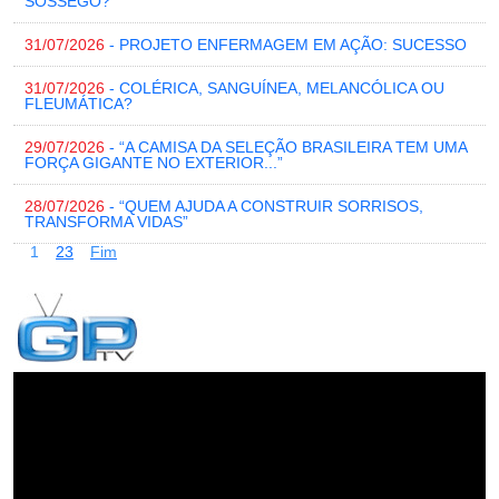
SOSSEGO?
31/07/2026
- PROJETO ENFERMAGEM EM AÇÃO: SUCESSO
31/07/2026
- COLÉRICA, SANGUÍNEA, MELANCÓLICA OU
FLEUMÁTICA?
29/07/2026
- “A CAMISA DA SELEÇÃO BRASILEIRA TEM UMA
FORÇA GIGANTE NO EXTERIOR...”
28/07/2026
- “QUEM AJUDA A CONSTRUIR SORRISOS,
TRANSFORMA VIDAS”
1
2
3
Fim