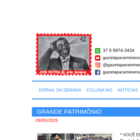
37 9 9974-3434
gazetaparaminens
@gazetaparamine
gazetaparaminens
JORNAL DA SEMANA
COLUNA MG
NOTÍCIAS
GRANDE PATRIMÔNIO
09/05/2025
* VOCÊ E