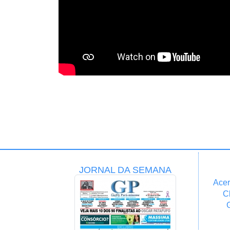
JORNAL DA SEMANA
Acer
C