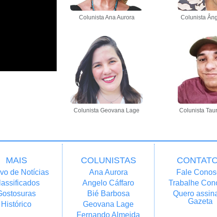
Colunista Ana Aurora
Colunista Âng
Colunista Geovana Lage
Colunista Tau
MAIS
COLUNISTAS
CONTAT
vo de Notícias
Ana Aurora
Fale Conos
lassificados
Angelo Cáffaro
Trabalhe Con
Gostosuras
Bié Barbosa
Quero assina
Gazeta
Histórico
Geovana Lage
Fernando Almeida