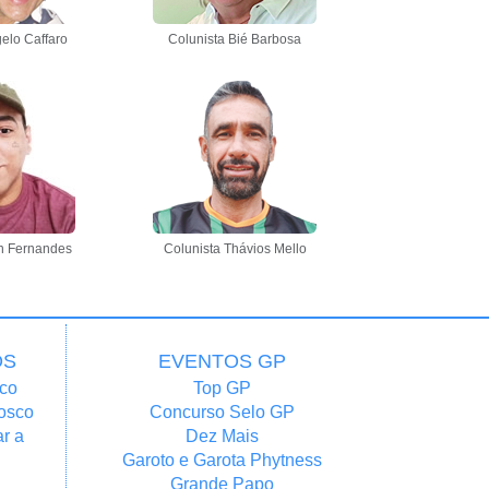
elo Caffaro
Colunista Bié Barbosa
n Fernandes
Colunista Thávios Mello
OS
EVENTOS GP
co
Top GP
osco
Concurso Selo GP
r a
Dez Mais
Garoto e Garota Phytness
Grande Papo