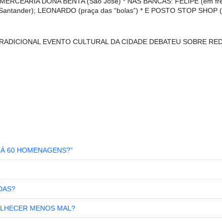
; * MERCEARIA DONA BENTA (São José) * NAS BANCAS: FELIPE (em fr
 Santander); LEONARDO (praça das “bolas”) * E POSTO STOP SHOP (a
TRADICIONAL EVENTO CULTURAL DA CIDADE DEBATEU SOBRE REDE
RÁ 60 HOMENAGENS?”
DAS?
VELHECER MENOS MAL?