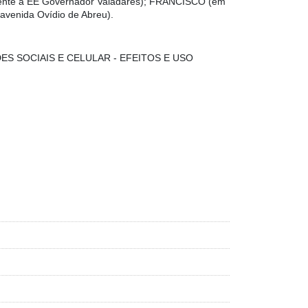
ente à EE Governador Valadares); FRANCISCO (em
venida Ovídio de Abreu).
S SOCIAIS E CELULAR - EFEITOS E USO