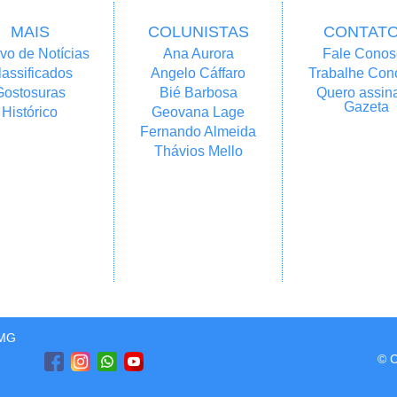
MAIS
COLUNISTAS
CONTAT
vo de Notícias
Ana Aurora
Fale Conos
lassificados
Angelo Cáffaro
Trabalhe Con
Gostosuras
Bié Barbosa
Quero assina
Gazeta
Histórico
Geovana Lage
Fernando Almeida
Thávios Mello
/MG
© C