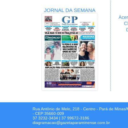
JORNAL DA SEMANA
Acer
C
Rua Antônio de Melo, 218 - Centro - Pará de Minas
- CEP:35660-009
37 3232-3434
|
37 99672-3186
diagramacao@gazetaparaminense.com.br