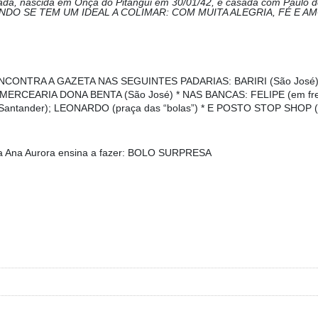
a, nascida em Onça do Pitangui em 30/01/42, é casada com Paulo de
ANDO SE TEM UM IDEAL A COLIMAR: COM MUITA ALEGRIA, FÉ E AM
NCONTRA A GAZETA NAS SEGUINTES PADARIAS: BARIRI (São José),
; * MERCEARIA DONA BENTA (São José) * NAS BANCAS: FELIPE (em fr
 Santander); LEONARDO (praça das “bolas”) * E POSTO STOP SHOP (a
ta Ana Aurora ensina a fazer:
BOLO SURPRESA