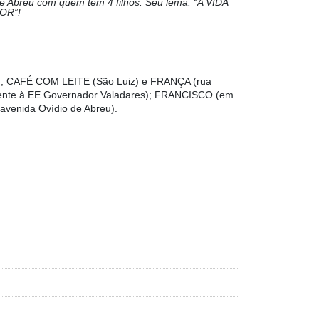
 Abreu com quem tem 4 filhos. Seu lema: “A VIDA
OR”!
 CAFÉ COM LEITE (São Luiz) e FRANÇA (rua
ente à EE Governador Valadares); FRANCISCO (em
venida Ovídio de Abreu).