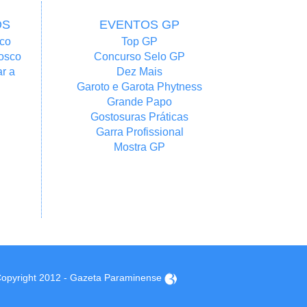
OS
EVENTOS GP
co
Top GP
osco
Concurso Selo GP
r a
Dez Mais
Garoto e Garota Phytness
Grande Papo
Gostosuras Práticas
Garra Profissional
Mostra GP
opyright 2012 - Gazeta Paraminense