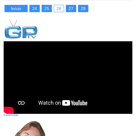
Início
24
25
26
27
28
Colunistas