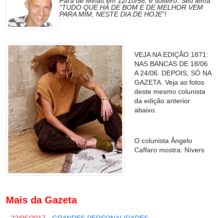
Pará de Minas em 12/10/58, é solteiro. Seu lema:
“TUDO QUE HÁ DE BOM E DE MELHOR VEM
PARA MIM, NESTE DIA DE HOJE”!
VEJA NA EDIÇÃO 1871:
NAS BANCAS DE 18/06
A 24/06. DEPOIS, SÓ NA
GAZETA. Veja as fotos
deste mesmo colunista
da edição anterior
abaixo.
O colunista Ângelo
Caffaro mostra: Nívers
Mais da Gazeta