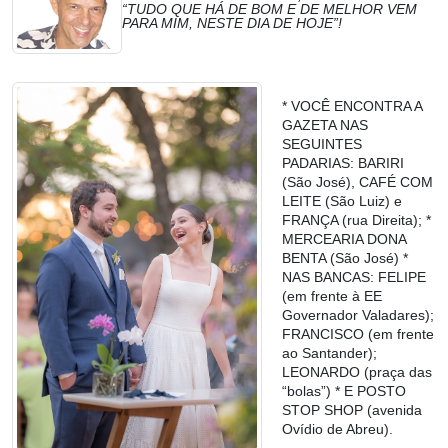
“TUDO QUE HÁ DE BOM E DE MELHOR VEM
PARA MIM, NESTE DIA DE HOJE”!
* VOCÊ ENCONTRA A
GAZETA NAS
SEGUINTES
PADARIAS: BARIRI
(São José), CAFÉ COM
LEITE (São Luiz) e
FRANÇA (rua Direita); *
MERCEARIA DONA
BENTA (São José) *
NAS BANCAS: FELIPE
(em frente à EE
Governador Valadares);
FRANCISCO (em frente
ao Santander);
LEONARDO (praça das
“bolas”) * E POSTO
STOP SHOP (avenida
Ovídio de Abreu).